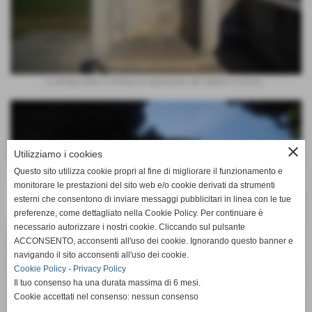
La struttura dove si effettua la registrazione dei visitatori e si trova...
close
Utilizziamo i cookies
Questo sito utilizza cookie propri al fine di migliorare il funzionamento e
monitorare le prestazioni del sito web e/o cookie derivati da strumenti
esterni che consentono di inviare messaggi pubblicitari in linea con le tue
preferenze, come dettagliato nella Cookie Policy. Per continuare è
necessario autorizzare i nostri cookie. Cliccando sul pulsante
ACCONSENTO, acconsenti all'uso dei cookie. Ignorando questo banner e
navigando il sito acconsenti all'uso dei cookie.
Cookie Policy
-
Privacy Policy
Il tuo consenso ha una durata massima di 6 mesi.
Cookie accettati nel consenso: nessun consenso