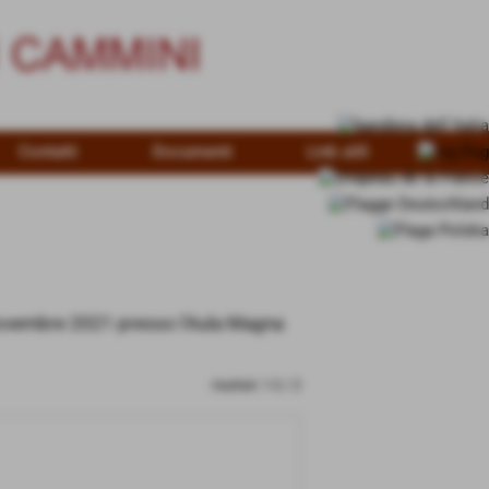
Contatti
Documenti
Link utili
 novembre 2021 presso l'Aula Magna
risultati: 1-2 / 2